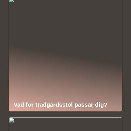
Vad för trädgårdsstol passar dig?