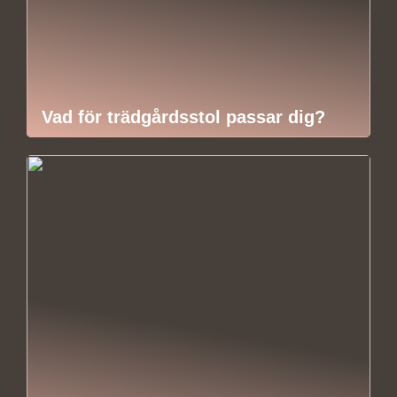
Vad för trädgårdsstol passar dig?