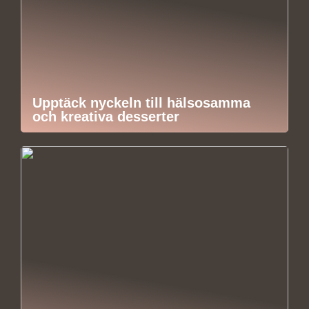
Upptäck nyckeln till hälsosamma
och kreativa desserter