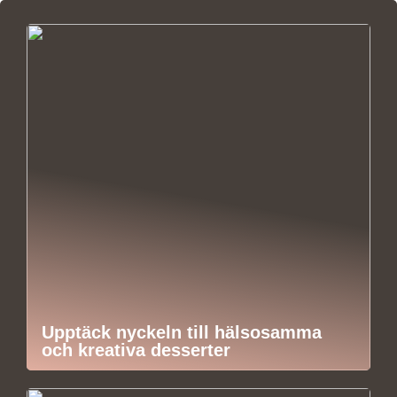
Upptäck nyckeln till hälsosamma
och kreativa desserter