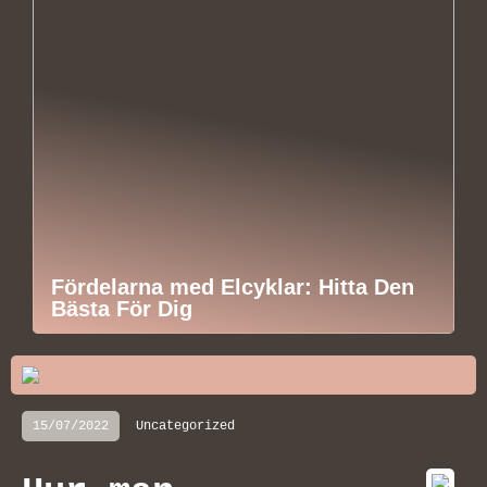
Fördelarna med Elcyklar: Hitta Den
Bästa För Dig
15/07/2022
Uncategorized