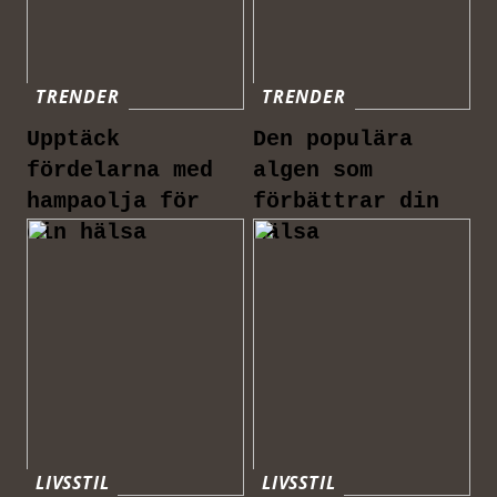
TRENDER
TRENDER
Upptäck
Den populära
fördelarna med
algen som
hampaolja för
förbättrar din
din hälsa
hälsa
LIVSSTIL
LIVSSTIL