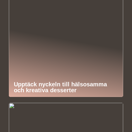
Upptäck nyckeln till hälsosamma
och kreativa desserter