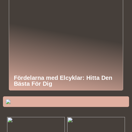
Fördelarna med Elcyklar: Hitta Den
Bästa För Dig