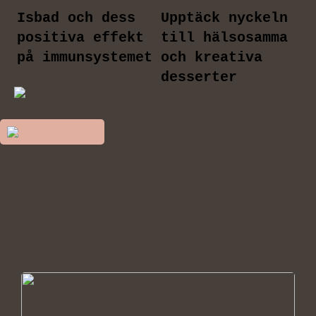
Isbad och dess
Upptäck nyckeln
positiva effekt
till hälsosamma
på immunsystemet
och kreativa
desserter