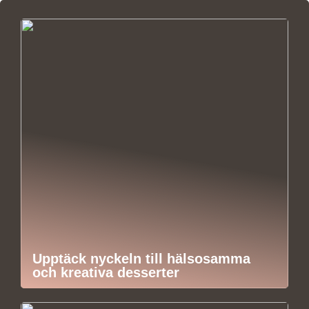
Upptäck nyckeln till hälsosamma
och kreativa desserter