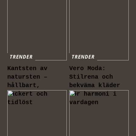
TRENDER
TRENDER
Kantsten av
Vero Moda:
natursten –
Stilrena och
hållbart,
bekväma kläder
vackert och
för harmoni i
tidlöst
vardagen