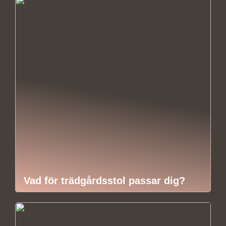
Vad för trädgårdsstol passar dig?