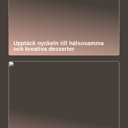
Upptäck nyckeln till hälsosamma
och kreativa desserter