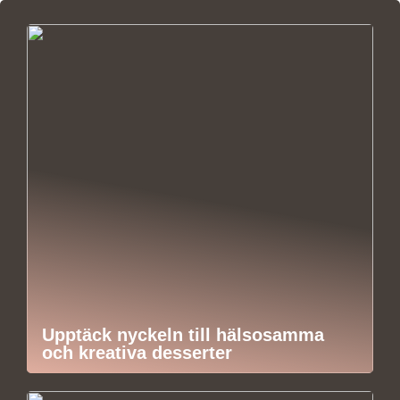
Upptäck nyckeln till hälsosamma
och kreativa desserter