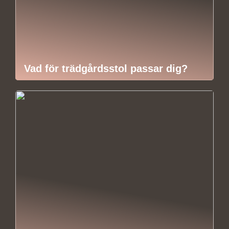
Vad för trädgårdsstol passar dig?