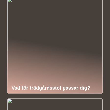
Vad för trädgårdsstol passar dig?