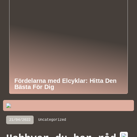
Fördelarna med Elcyklar: Hitta Den
Bästa För Dig
21/04/2022
Uncategorized