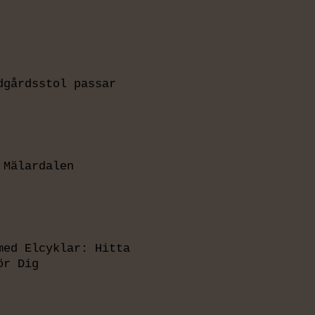
dgårdsstol passar
 Mälardalen
med Elcyklar: Hitta
ör Dig