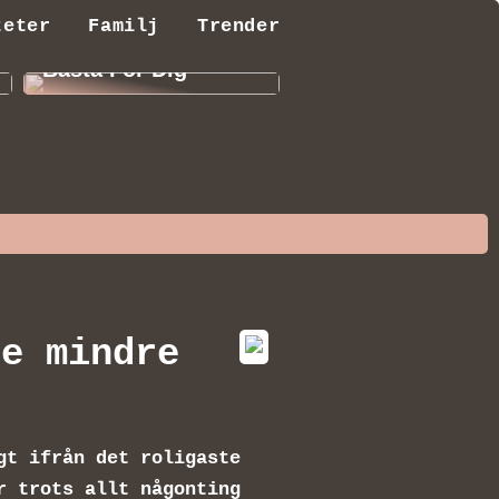
Fördelarna med
teter
Familj
Trender
Elcyklar: Hitta Den
Bästa För Dig
te mindre
gt ifrån det roligaste
r trots allt någonting