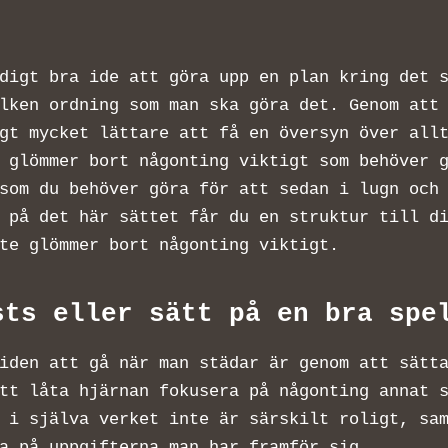
an
digt bra ide att göra upp en plan kring det 
lken ordning som man ska göra det. Genom att
gt mycket lättare att få en översyn över all
 glömmer bort någonting viktigt som behöver 
som du behöver göra för att sedan i lugn och
 på det här sättet får du en struktur till d
nte glömmer bort någonting viktigt.
sts eller sätt på en bra sp
iden att gå när man städar är genom att sätt
tt låta hjärnan fokusera på någonting annat 
 i själva verket inte är särskilt roligt, sa
ra på uppgifterna man har framför sig.