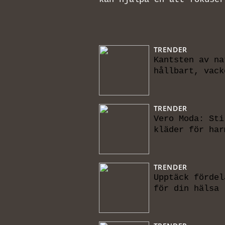
TRENDER
Kantsten av na
hållbart, vack
TRENDER
Vero Moda: Sti
kläder för har
TRENDER
Upptäck fördel
för din hälsa