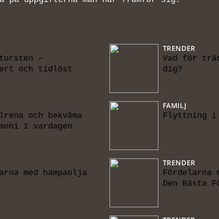
TRENDER
tursten –
Vad för trä
ert och tidlöst
dig?
FAMILJ
lrena och bekväma
Flyttning i
moni i vardagen
TRENDER
arna med hampaolja
Fördelarna 
Den Bästa F