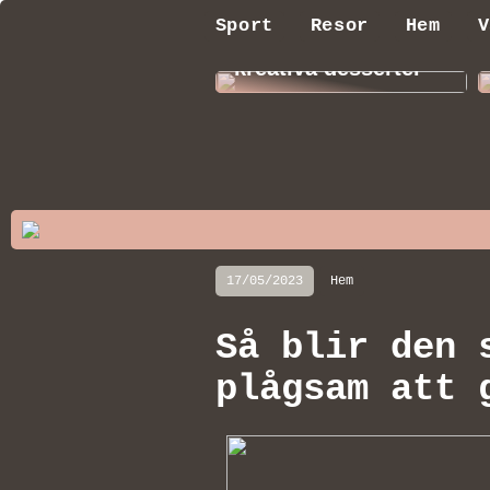
Upptäck nyckeln till
Sport
Resor
Hem
V
hälsosamma och
kreativa desserter
17/05/2023
Hem
Så blir den 
plågsam att 