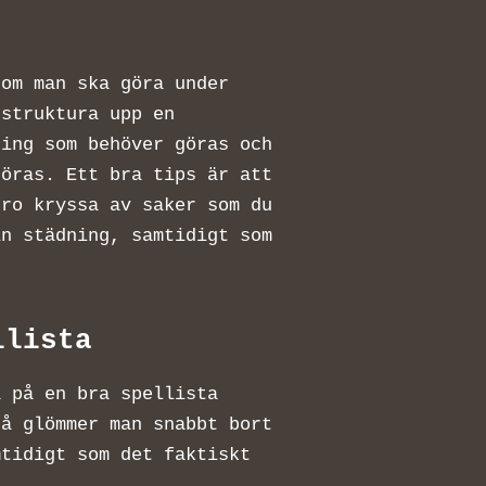
som man ska göra under
 struktura upp en
ting som behöver göras och
göras. Ett bra tips är att
 ro kryssa av saker som du
in städning, samtidigt som
ellista
a på en bra spellista
så glömmer man snabbt bort
mtidigt som det faktiskt