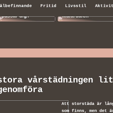
Vad för
älbefinnande
Fritid
Livsstil
Aktivi
trädgårdsstol
Flyttning i
passar dig?
Mälardalen
stora vårstädningen li
genomföra
Att storstäda är lån
som finns, men det ä