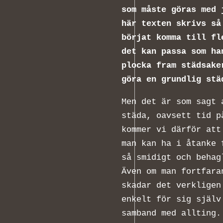
som måste göras med 
här texten skrivs så
börjat komma till fl
det kan passa som ha
plocka fram städsake
göra en grundlig stä
Men det är som sagt 
städa, oavsett tid p
kommer vi därför att
man kan ha i åtanke 
så smidigt och behag
Även om man fortfara
skadar det verkligen
enkelt för sig själv
samband med allting.