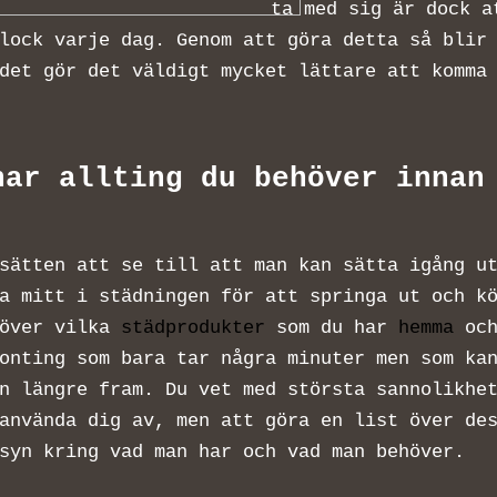
ta med sig är dock a
lock varje dag. Genom att göra detta så blir
det gör det väldigt mycket lättare att komma
har allting du behöver innan
sätten att se till att man kan sätta igång u
a mitt i städningen för att springa ut och k
 över vilka
städprodukter
som du har
hemma
och
onting som bara tar några minuter men som ka
n längre fram. Du vet med största sannolikhe
använda dig av, men att göra en list över de
rsyn kring vad man har och vad man behöver.