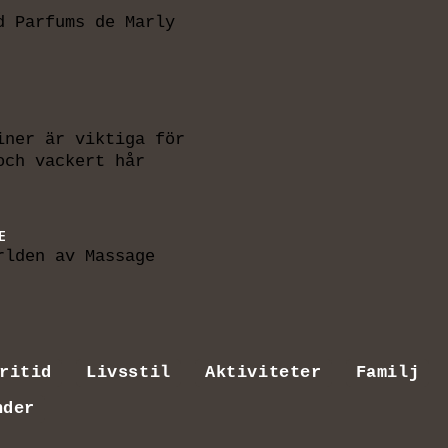
d Parfums de Marly
iner är viktiga för
och vackert hår
E
rlden av Massage
ritid
Livsstil
Aktiviteter
Familj
nder