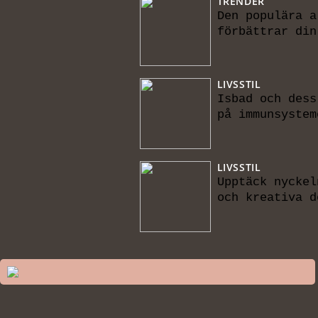
TRENDER
Den populära a
förbättrar din
LIVSSTIL
Isbad och dess
på immunsystem
LIVSSTIL
Upptäck nyckel
och kreativa d