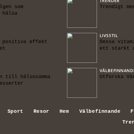
TRENDER
lgen som
Trendigt me
 hälsa
LIVSSTIL
 positiva effekt
Dessa vitam
et
ett starkt 
VÄLBEFINNAND
n till hälsosamma
Utforska Vä
esserter
Sport
Resor
Hem
Välbefinnande
F
Tre