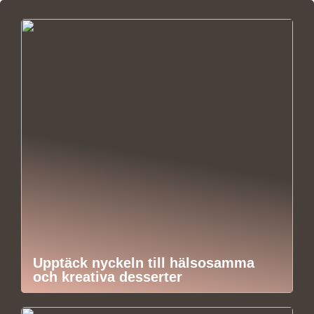
Upptäck nyckeln till hälsosamma
och kreativa desserter