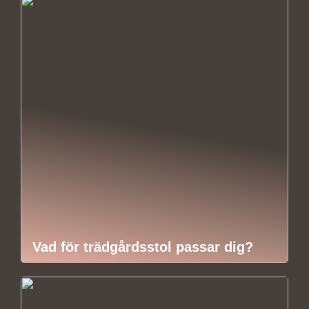
Vad för trädgårdsstol passar dig?