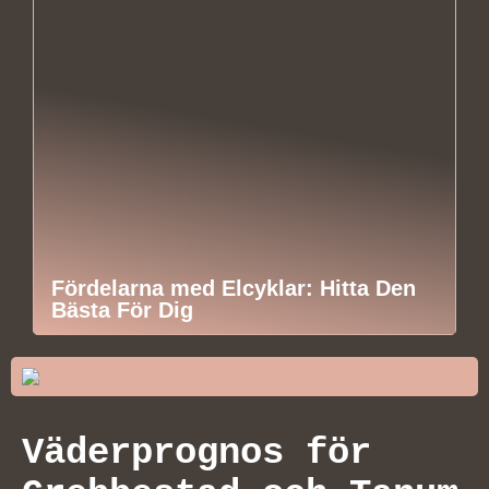
Fördelarna med Elcyklar: Hitta Den
Bästa För Dig
Väderprognos för