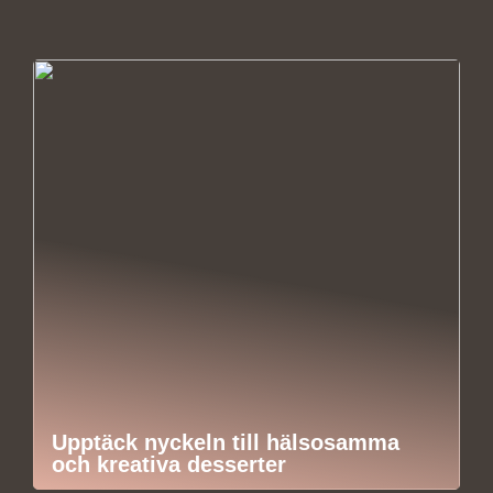
Upptäck nyckeln till hälsosamma
och kreativa desserter