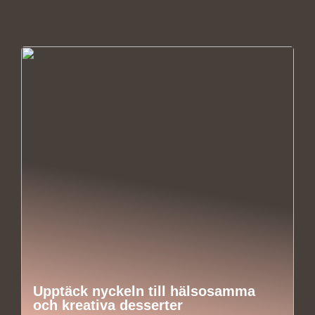
Upptäck nyckeln till hälsosamma
och kreativa desserter