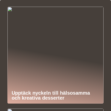
Upptäck nyckeln till hälsosamma
och kreativa desserter