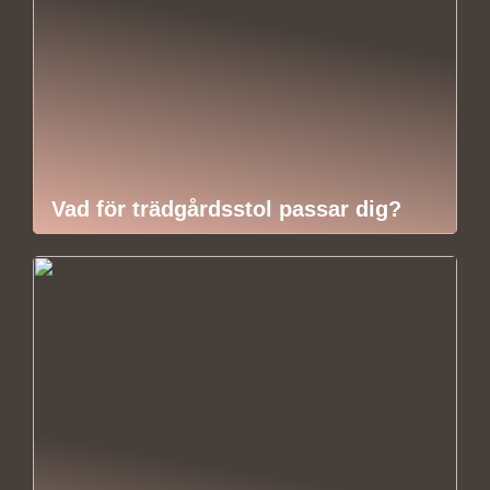
Vad för trädgårdsstol passar dig?