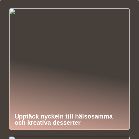
Upptäck nyckeln till hälsosamma
och kreativa desserter