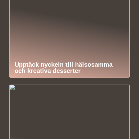
Upptäck nyckeln till hälsosamma
och kreativa desserter