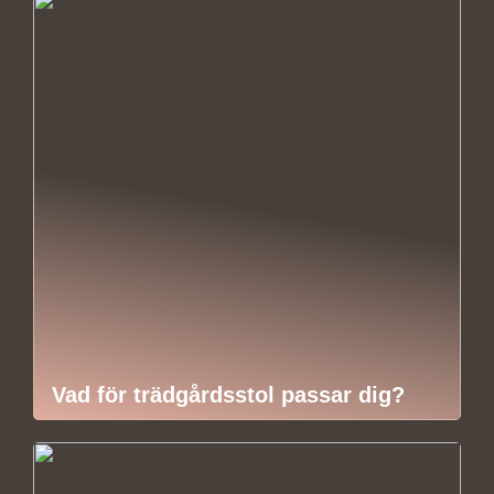
Vad för trädgårdsstol passar dig?