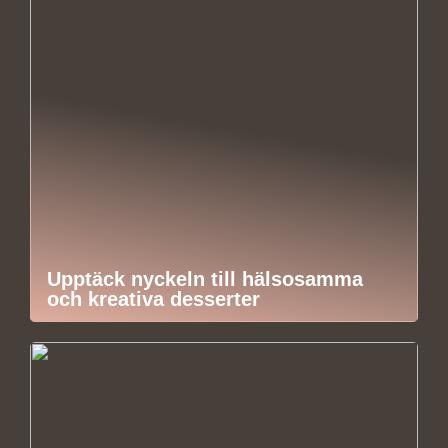
Upptäck nyckeln till hälsosamma
och kreativa desserter