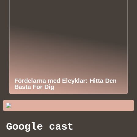
Fördelarna med Elcyklar: Hitta Den
Bästa För Dig
Google cast