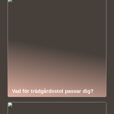
Vad för trädgårdsstol passar dig?