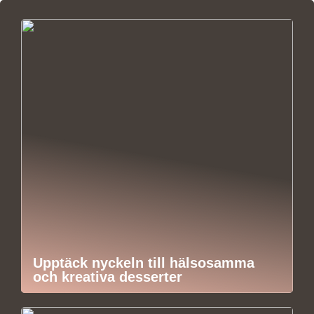
Upptäck nyckeln till hälsosamma
och kreativa desserter