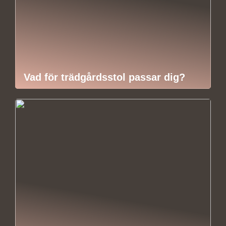
Vad för trädgårdsstol passar dig?