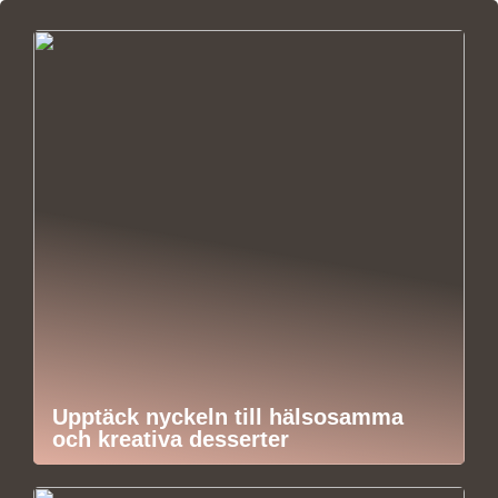
Upptäck nyckeln till hälsosamma
och kreativa desserter