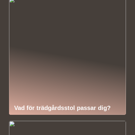
Vad för trädgårdsstol passar dig?