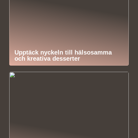
Upptäck nyckeln till hälsosamma
och kreativa desserter