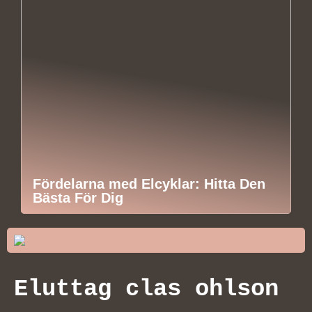
Fördelarna med Elcyklar: Hitta Den
Bästa För Dig
Eluttag clas ohlson