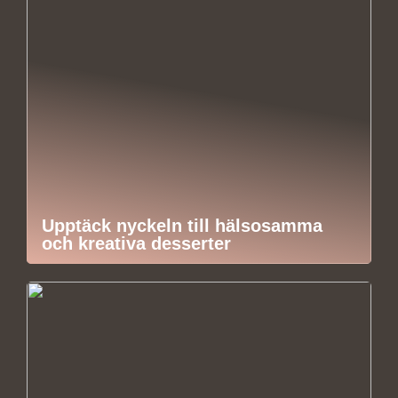
Upptäck nyckeln till hälsosamma
och kreativa desserter