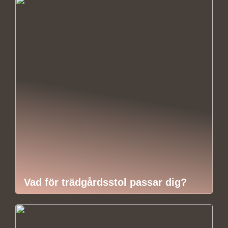
Vad för trädgårdsstol passar dig?