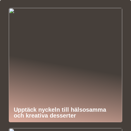
Upptäck nyckeln till hälsosamma
och kreativa desserter