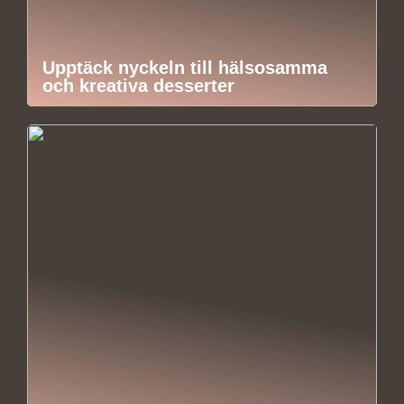
Upptäck nyckeln till hälsosamma
och kreativa desserter