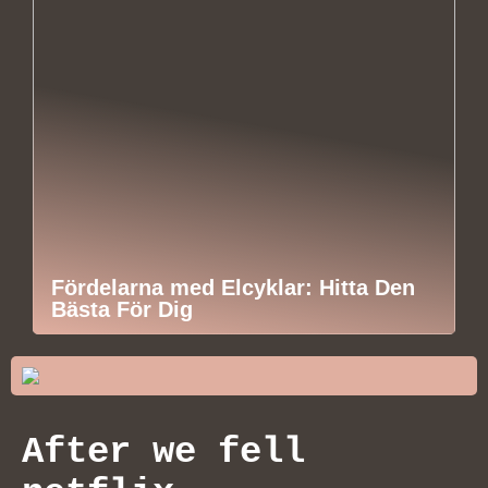
Fördelarna med Elcyklar: Hitta Den
Bästa För Dig
After we fell