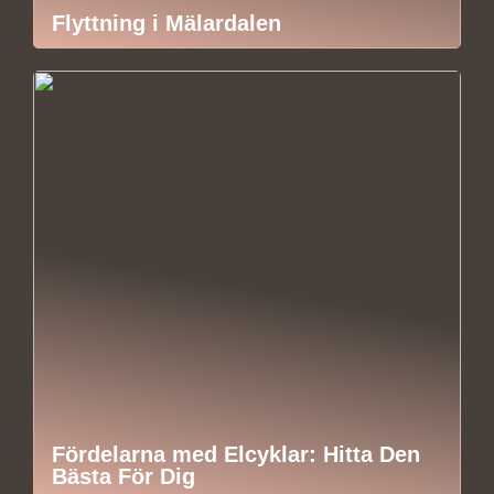
Flyttning i Mälardalen
Fördelarna med Elcyklar: Hitta Den
Bästa För Dig