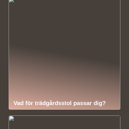
Vad för trädgårdsstol passar dig?