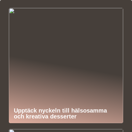
Upptäck nyckeln till hälsosamma
och kreativa desserter