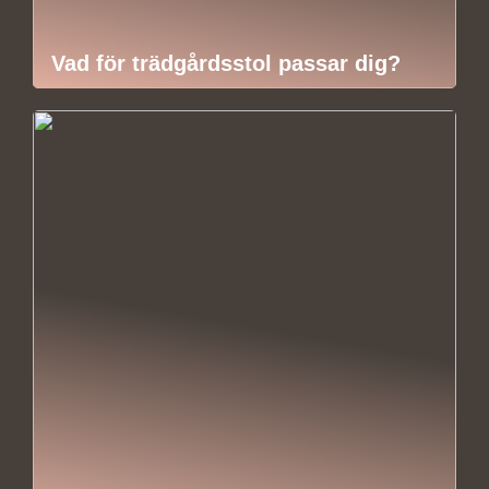
Vad för trädgårdsstol passar dig?