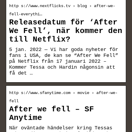
http s://www.nextflicks.tv › blog › after-we-
fell-everythi…
Releasedatum för ‘After
We Fell’, när kommer den
till Netflix?
5 jan. 2022 — Vi har goda nyheter för
fans i USA, de kan se “After We Fell”
på Netflix från 17 januari 2022 –
Kommer Tessa och Hardin någonsin att
få det …
http s://www.sfanytime.com › movie › after-we-
fell
After we fell – SF
Anytime
När oväntade händelser kring Tessas